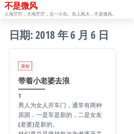
不是微风
前
往
人海茫茫，大海茫茫，见一小岛。岛上风大，不是微风。
内
日期:
2018 年 6 月 6 日
容
原创
带着小老婆去浪
1
男人为女人开车门，通常有两种
原因，一是车是新的，二是女友
(老婆)是新的。
林幻果总是坚持每次为老婆开关