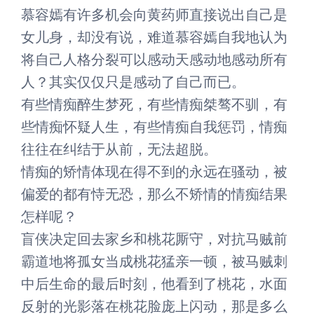
慕容嫣有许多机会向黄药师直接说出自己是
女儿身，却没有说，难道慕容嫣自我地认为
将自己人格分裂可以感动天感动地感动所有
人？其实仅仅只是感动了自己而已。
有些情痴醉生梦死，有些情痴桀骜不驯，有
些情痴怀疑人生，有些情痴自我惩罚，情痴
往往在纠结于从前，无法超脱。
情痴的矫情体现在得不到的永远在骚动，被
偏爱的都有恃无恐，那么不矫情的情痴结果
怎样呢？
盲侠决定回去家乡和桃花厮守，对抗马贼前
霸道地将孤女当成桃花猛亲一顿，被马贼刺
中后生命的最后时刻，他看到了桃花，水面
反射的光影落在桃花脸庞上闪动，那是多么