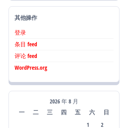
其他操作
登录
条目 feed
评论 feed
WordPress.org
2026 年 8 月
一
二
三
四
五
六
日
1
2