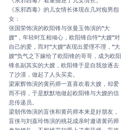
《东邪西毒》着重描述了儿女情长。
《东邪西毒》的儿女情长体现在几对痴男怨
女：
张国荣饰演的欧阳锋与张曼玉饰演的“大
嫂”，年轻时互相倾心，欧阳锋自恃“大嫂”对
自己的爱，而对“大嫂”表现出爱理不理，“大
嫂”负气之下嫁给了欧阳锋的哥哥，成为欧阳
锋名副其实的大嫂，欧阳锋于是自我放逐去
了沙漠，做起了人头买卖。
梁家辉饰演的黄药师一直喜欢着大嫂，却爱
而不得，于是默默地做起欧阳锋与大嫂的信
息传递员。
梁朝伟饰演的盲侠和黄药师本来是好朋友，
盲侠与刘嘉玲饰演的桃花成亲时邀请黄药师