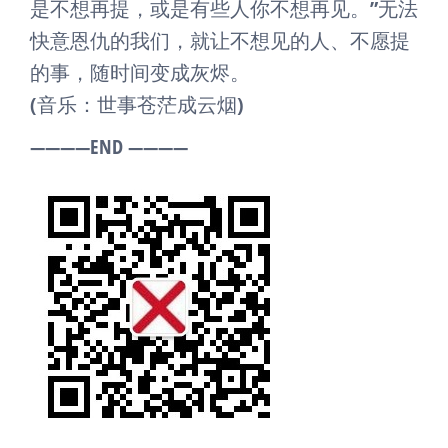
是不想再提，或是有些人你不想再见。”无法
快意恩仇的我们，就让不想见的人、不愿提
的事，随时间变成灰烬。
(音乐：世事苍茫成云烟)
————END ————