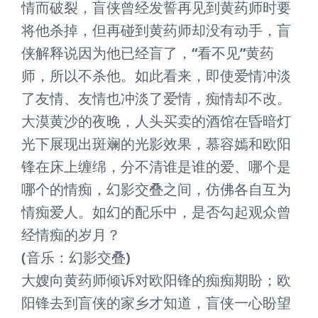
情而破裂，盲侠曾经发誓再见到黄药师时要
将他杀掉，但再碰到黄药师却没有动手，盲
侠解释说因为他已经盲了，“看不见”黄药
师，所以不杀他。如此看来，即使爱情冲淡
了友情、友情也冲淡了爱情，痴情却不改。
大漠黄沙的夜晚，人头买卖的酒馆在昏暗灯
光下展现出斑斓的光影效果，慕容嫣和欧阳
锋在床上缠绵，分不清谁是谁的爱、哪个是
哪个的情痴，幻影交叠之间，仿佛各自互为
情痴爱人。如幻的配乐中，是否勾起观众曾
经情痴的岁月？
(音乐：幻影交叠)
大嫂向黄药师倾诉对欧阳锋的痴痴期盼；欧
阳锋去到盲侠的家乡才知道，盲侠一心盼望