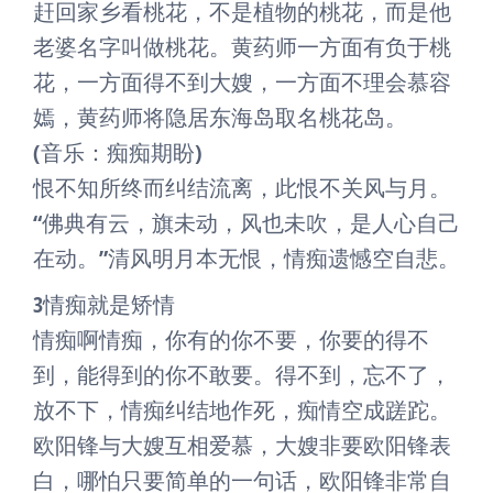
赶回家乡看桃花，不是植物的桃花，而是他
老婆名字叫做桃花。黄药师一方面有负于桃
花，一方面得不到大嫂，一方面不理会慕容
嫣，黄药师将隐居东海岛取名桃花岛。
(音乐：痴痴期盼)
恨不知所终而纠结流离，此恨不关风与月。
“佛典有云，旗未动，风也未吹，是人心自己
在动。”清风明月本无恨，情痴遗憾空自悲。
3情痴就是矫情
情痴啊情痴，你有的你不要，你要的得不
到，能得到的你不敢要。得不到，忘不了，
放不下，情痴纠结地作死，痴情空成蹉跎。
欧阳锋与大嫂互相爱慕，大嫂非要欧阳锋表
白，哪怕只要简单的一句话，欧阳锋非常自