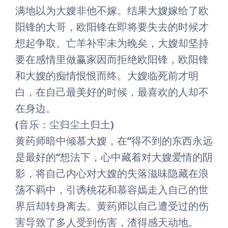
满地以为大嫂非他不嫁。结果大嫂嫁给了欧
阳锋的大哥，欧阳锋在即将要失去的时候才
想起争取。亡羊补牢未为晚矣，大嫂却坚持
要在感情里做赢家因而拒绝欧阳锋，欧阳锋
和大嫂的痴情恨恨而终。大嫂临死前才明
白，在自己最美好的时候，最喜欢的人却不
在身边。
(音乐：尘归尘土归土)
黄药师暗中倾慕大嫂，在”得不到的东西永远
是最好的”想法下，心中藏着对大嫂爱情的阴
影，将自己内心对大嫂的失落滋味隐藏在浪
荡不羁中，引诱桃花和慕容嫣走入自己的世
界后却转身离去。黄药师以自己遭受过的伤
害导致了多人受到伤害，渣得感天动地。