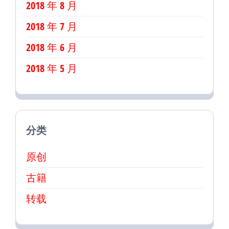
2018 年 8 月
2018 年 7 月
2018 年 6 月
2018 年 5 月
分类
原创
古籍
转载