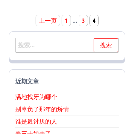
文
上一页
1
…
3
4
章
导
搜
航
索：
近期文章
满地找牙为哪个
别辜负了那年的矫情
谁是最讨厌的人
春三十娘去了