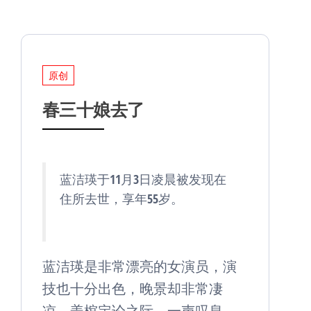
原创
春三十娘去了
蓝洁瑛于11月3日凌晨被发现在
住所去世，享年55岁。
蓝洁瑛是
的女演员，
非常漂亮
演
，晚景却非常
技也十分出色
凄
，盖棺定论之际，一声
。