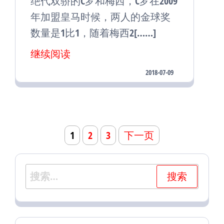
绝代双骄的C罗和梅西，C罗在2009
年加盟皇马时候，两人的金球奖
数量是1比1，随着梅西2[……]
继续阅读
2018-07-09
文
1
2
3
下一页
章
导
搜
航
索：