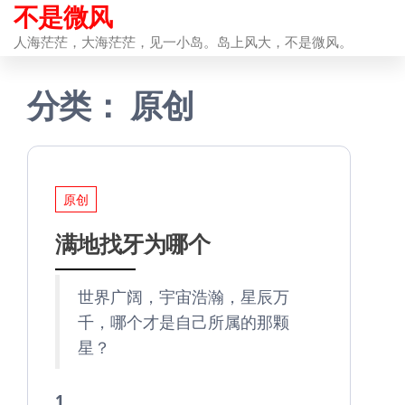
不是微风
前
往
人海茫茫，大海茫茫，见一小岛。岛上风大，不是微风。
内
分类：
原创
容
原创
满地找牙为哪个
世界广阔，宇宙浩瀚，星辰万
千，哪个才是自己所属的那颗
星？
1