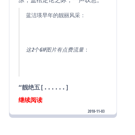
凉
叹息
蓝洁瑛早年的靓丽风采：
这2个GIF图片有点费流量
：
“靓绝五[......]
继续阅读
2018-11-03