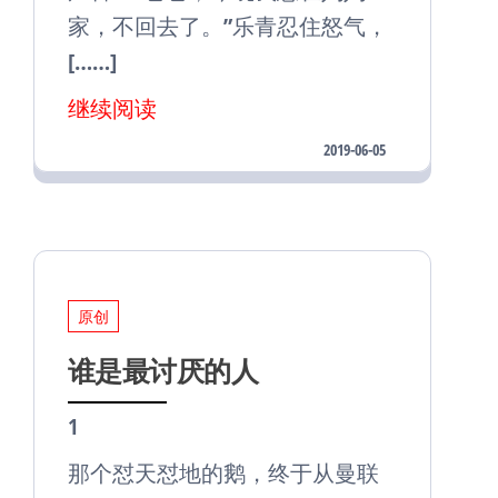
家，不回去了。”乐青忍住怒气，
[……]
继续阅读
2019-06-05
原创
谁是最讨厌的人
1
那个怼天怼地的鹅，终于从曼联